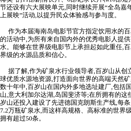
节还设有六大展映单元,同时继续开展“全岛嘉年
上展映”活动,以提升民众体验感与参与度。
作为本届海南岛电影节官方指定饮用水的百
的活动中,为所有来自国内外的优秀电影人提
水。能够在世界级电影节上承担起如此重任,
界级的水源品质和信心。
据了解,作为矿泉水行业领导者,百岁山从创
球优质水源地资源,打造面向世界的高端天然
数十年中,百岁山在国内外多地选址建厂,包括
山,意大利加尔达湖,岛国斐济等;在所拥有的这
岁山还投入建设了先进德国克朗斯生产线,每
7.2万瓶矿泉水,而这样高规格、高标准的世界
拥有超过50条。