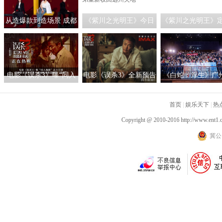
从造爆款到造场景 成都
《紫川之光明王》今日
《紫川之光明王》定
解锁影旅融合新玩法
收官 杨旭文刘宇宁张铭
月30日
恩三兄弟重新收回远州
失地
电影《误杀3》曝“同入
电影《误杀3》全新预告
《白蛇：浮生》广
地狱”正片片段 广州路演
海报双发 豪华阵容齐亮
演有笑有泪 创新演
甘剑宇肖央佟丽娅刘雅
相高烈度够刺激贺岁必
首页
典获赞“七夕必看
|
娱乐天下
|
热
瑟解读“误杀”
看
Copyright @ 2010-2016
http://www.ent1.
冀公网