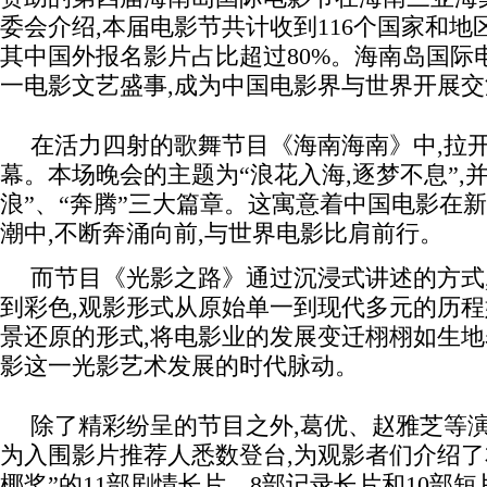
委会介绍,本届电影节共计收到116个国家和地区
其中国外报名影片占比超过80%。海南岛国际
一电影文艺盛事,成为中国电影界与世界开展
在活力四射的歌舞节目《海南海南》中,拉
幕。本场晚会的主题为“浪花入海,逐梦不息”,并
浪”、“奔腾”三大篇章。这寓意着中国电影在
潮中,不断奔涌向前,与世界电影比肩前行。
而节目《光影之路》通过沉浸式讲述的方式
到彩色,观影形式从原始单一到现代多元的历
景还原的形式,将电影业的发展变迁栩栩如生地
影这一光影艺术发展的时代脉动。
除了精彩纷呈的节目之外,葛优、赵雅芝等
为入围影片推荐人悉数登台,为观影者们介绍了
椰奖”的11部剧情长片、8部记录长片和10部短