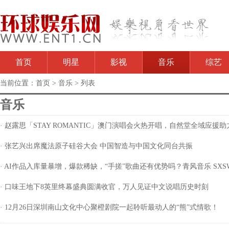
首页
明星
影视
音乐
综艺
当前位置：
首页
>
音乐
> 列表
音乐
· 赵露思「STAY ROMANTIC」澳门演唱会火热开唱，自然堂全域应
· 张艺兴出席魔法原子硅谷大会 中国智造与中国文化同台共振
· AI作品入库量暴增，爆款稀缺，“手搓”歌曲还有优势吗？青风音乐 SXS
· 口味王地下8英里终幕盛典圆满收官，万人见证中文说唱历史时刻
· 12月26日深圳南山文化中心聚橙剧院一起聆听最动人的“熊”式情歌！