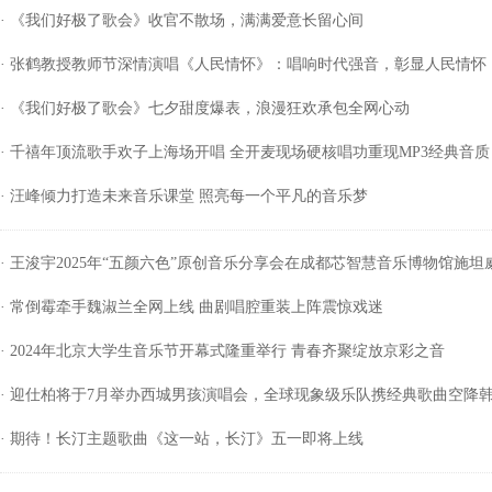
· 《我们好极了歌会》收官不散场，满满爱意长留心间
· 张鹤教授教师节深情演唱《人民情怀》：唱响时代强音，彰显人民情怀
· 《我们好极了歌会》七夕甜度爆表，浪漫狂欢承包全网心动
· 千禧年顶流歌手欢子上海场开唱 全开麦现场硬核唱功重现MP3经典音质
· 汪峰倾力打造未来音乐课堂 照亮每一个平凡的音乐梦
· 王浚宇2025年“五颜六色”原创音乐分享会在成都芯智慧音乐博物馆施
· 常倒霉牵手魏淑兰全网上线 曲剧唱腔重装上阵震惊戏迷
· 2024年北京大学生音乐节开幕式隆重举行 青春齐聚绽放京彩之音
· 迎仕柏将于7月举办西城男孩演唱会，全球现象级乐队携经典歌曲空降
· 期待！长汀主题歌曲《这一站，长汀》五一即将上线