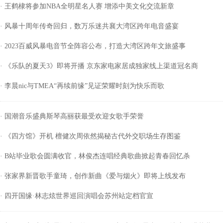
· 王鹤棣将参加NBA全明星名人赛 增添中美文化交流新章
· 风暴十周年传奇回归，数万乐迷共襄大湾区跨年电音盛宴
· 2023百威风暴电音节全阵容公布，打造大湾区跨年文旅盛事
· 《乐队的夏天3》即将开播 京东家电家居成独家线上渠道冠名商
· 李晨nic与TMEA“再续前缘”见证荣耀时刻为快乐而歌
· 国潮音乐盛典斯琴高丽获最受欢迎女歌手荣誉
· 《四方馆》开机 檀健次周依然揭秘古代外交职场生存图鉴
· B站毕业歌会圆满收官，林俊杰连唱经典歌曲掀起青春回忆杀
· 张家界新晋歌手童琦，创作新曲《爱与烟火》即将上线发布
· 四开国缘·林志炫世界巡回演唱会苏州站定档官宣