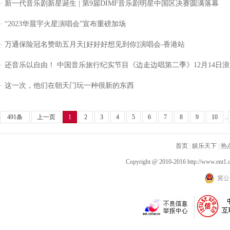
· 新一代音乐剧新星诞生 | 第9届DIMF音乐剧明星中国区决赛圆满落幕
· “2023华晨宇火星演唱会”宣布重磅加场
· 万通保险冠名赞助五月天[好好好想见到你]演唱会-香港站
· 还音乐以自由！ 中国音乐旅行纪实节目《边走边唱第二季》12月14日
· 这一次，他们在朝天门玩一种很新的东西
491条
上一页
1
2
3
4
5
6
7
8
9
10
..
首页
|
娱乐天下
|
热
Copyright @ 2010-2016
http://www.ent1.
冀公网