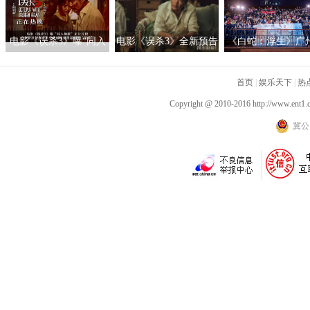
恩三兄弟重新收回远州
失地
电影《误杀3》曝“同入
电影《误杀3》全新预告
《白蛇：浮生》广
地狱”正片片段 广州路演
海报双发 豪华阵容齐亮
演有笑有泪 创新演
甘剑宇肖央佟丽娅刘雅
相高烈度够刺激贺岁必
首页
典获赞“七夕必看
|
娱乐天下
|
热
瑟解读“误杀”
看
Copyright @ 2010-2016
http://www.ent1.
冀公网