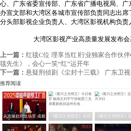
心、广东省委宣传部、广东省广播电视局、广
办宣文部和大湾区各城市宣传部负责同志出席
分头部影视企业负责人、大湾区影视机构负责
大湾区影视产业高质量发展发布会
上一篇：
红毯C位 理享当红∣行业独家合作伙伴
毯先生》，会心一笑“红”运开年
下一篇：
悬疑刑侦剧《尘封十三载》 广东卫
推荐阅读
从造爆款到造场景 成都
《紫川之光明王》今日
《紫川之光明王》定
解锁影旅融合新玩法
收官 杨旭文刘宇宁张铭
月30日