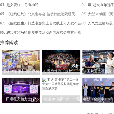
03.
04.
超女要红，另有神通
爆"超女今年选手
业变革
委
05.
06.
《纽约纽约》北京发布会 苗侨伟献吻阮经天
大型3D动画《
07.
08.
《催眠医生》打造电影史上首次线上万人发布会
人气女主播魅蓝n
09.
2016年雅马哈钢琴重要活动新闻发布会在杭州隆
证新品“有颜值更持久
重举行
推荐阅读
喜剧IP引领非遗跨界实
心理惊悚片《赎梦》广
李国麟爱上鲨鱼脸 
验 “中国喜剧梦工
州路演 聚焦焦虑话题8
猎手特有美感
厂”以“笑声经济”赋能蜀
月23日上映
韵新生
田曦薇亮相力士“冒
“相遇‘泰'美丽”:第二十届
电影《金腰带》8月2
泡”派对 解锁力士气泡沐
亚太中国精英校长团赴
将映 中国拳王热血