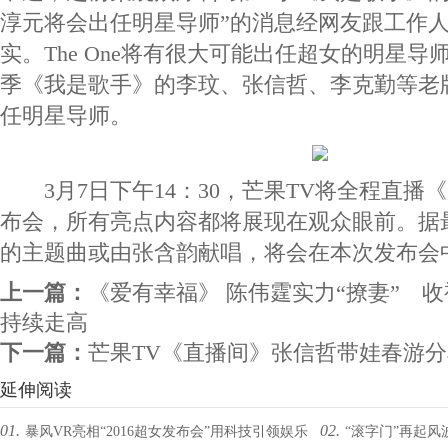
淳元将会出任明星导师”的消息经网友跟工作
实。The One将有很大可能出任超女的明星
季《我是歌手》的李玟、张信哲、李克勤等老
任明星导师。
3月7日下午14：30，芒果TV将全程直播
布会，所有亮点内容都将展现在观众眼前。据
的主题曲或由张含韵献唱，将会在本次发布会
上一篇：
《爱有幸福》 陈伟霆实力“撩妻” 
持续走高
下一篇：
芒果TV《直播间》张信哲带娃春游
延伸阅读
01.
02.
暴风VR亮相“2016超女发布会”用科技引领娱乐
“滚字门”再起风