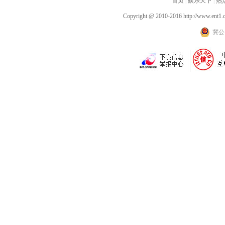
浴露爽肤留香体验
泰考察圆满成功
首页
感动广州观众
|
娱乐天下
|
热
Copyright @ 2010-2016
http://www.ent1.
冀公网