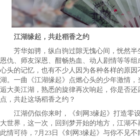
江湖缘起，共赴稻香之约
芳华如骋，纵白驹过隙无愧心间，恍然半
恩仇、师友深恩、酣畅热血、动人剧情等等组
心头的记忆，也有不少人因为各种各样的原因
湖。一曲《江湖缘起》点燃心头的少年激情，
逅大美江湖，熟悉的旋律再次响起，你是否还
点，共赴这场稻香之约？
江湖仍似你来时，《剑网3缘起》打造零设
大世界，这一次，回到梦开始的地方，江湖不
此情可待，7月23日《剑网3缘起》与你不见不