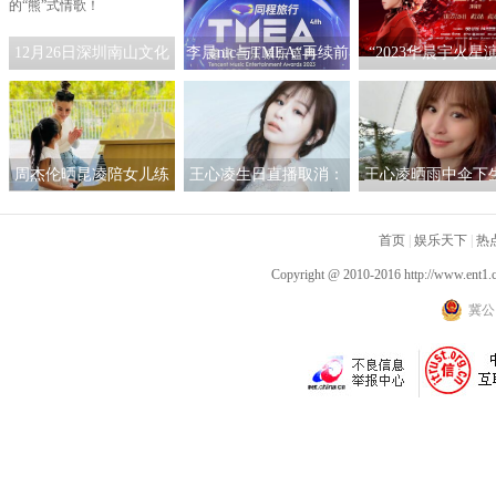
12月26日深圳南山文化
李晨nic与TMEA“再续前
“2023华晨宇火星
中心聚橙剧院一起聆听
缘”见证荣耀时刻为快乐
会”宣布重磅加
最动人的“熊”式情歌！
而歌
周杰伦晒昆凌陪女儿练
王心凌生日直播取消：
王心凌晒雨中伞下
琴：我以前练琴也是这
更加重要的是救灾信息
照 许愿所有人健
样
流通
首页
|
娱乐天下
|
热
Copyright @ 2010-2016
http://www.ent1.
冀公网