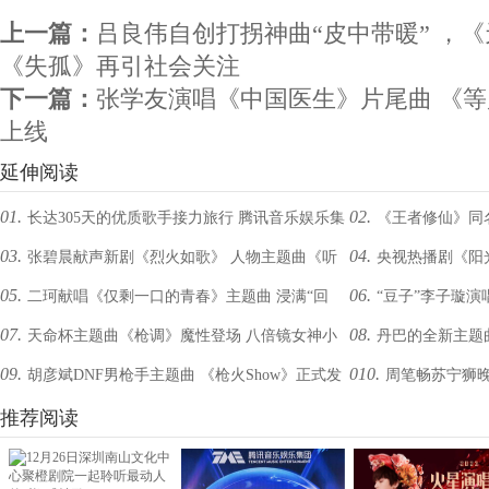
上一篇：
吕良伟自创打拐神曲“皮中带暖” ，
《失孤》再引社会关注
下一篇：
张学友演唱《中国医生》片尾曲 《等
上线
延伸阅读
01.
02.
长达305天的优质歌手接力旅行 腾讯音乐娱乐集
《王者修仙》同
03.
04.
张碧晨献声新剧《烈火如歌》 人物主题曲《听
央视热播剧《阳光
团重新定义国风魅力
倾情献唱
05.
06.
二珂献唱《仅剩一口的青春》主题曲 浸满“回
“豆子”李子璇演
雪》将上线
唱主题曲
07.
08.
天命杯主题曲《枪调》魔性登场 八倍镜女神小
丹巴的全新主题
忆”匆匆十年
09.
010.
胡彦斌DNF男枪手主题曲 《枪火Show》正式发
周笔畅苏宁狮晚
熊惊喜献声
唱！
布
推荐阅读
一博亮相